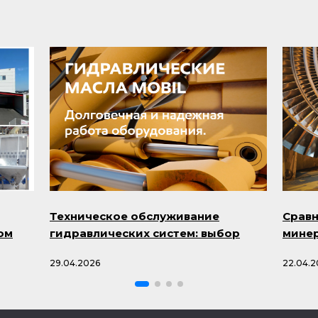
Техническое обслуживание
Сравн
ом
гидравлических систем: выбор
минер
масла и профилактика проблем
смазо
29.04.2026
22.04.2
минус
Mobil)