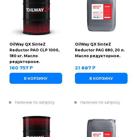
OilWay QX SinteZ
OilWay QX SinteZ
Reductor PAO CLP 1000,
Reductor PAG 680, 20 л.
180 кг. Масло
Масло редукторное.
редукторное.
160 757
21 887
Р
Р
В КОРЗИНУ
В КОРЗИНУ
Наличие по запросу
Наличие по запросу