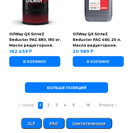
OilWay QX SinteZ
OilWay QX SinteZ
Reductor PAG 680, 180 кг.
Reductor PAG 460, 20 л.
Масло редукторное.
Масло редукторное.
162 439
20 989
Р
Р
В КОРЗИНУ
В КОРЗИНУ
БОЛЬШЕ ПОЗИЦИЙ
...
Назад
1
2
3
4
5
16
Вперёд
CLP
РАО
Синтетические