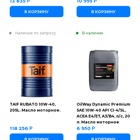
13 835
10 995
Р
Р
В КОРЗИНУ
В КОРЗИНУ
Наличие по запросу
В наличии
TAIF RUBATO 10W-40,
OilWay Dynamic Premium
205L. Масло моторное.
SAE 10W-40 API CI-4/SL,
ACEA E4/E7, A3/B4, п/с, 20
л. Масло моторное
118 256
6 950
Р
Р
В КОРЗИНУ
В КОРЗИНУ