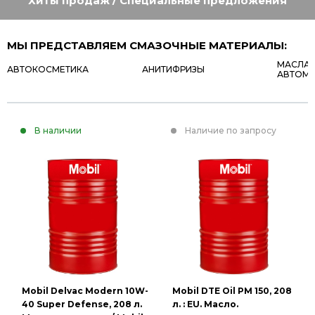
Хиты продаж / Специальные предложения
МЫ ПРЕДСТАВЛЯЕМ СМАЗОЧНЫЕ МАТЕРИАЛЫ:
МАСЛА 
АВТОКОСМЕТИКА
АНИТИФРИЗЫ
АВТОМ
В наличии
Наличие по запросу
Mobil Delvac Modern 10W-
Mobil DTE Oil PM 150, 208
40 Super Defense, 208 л.
л. : EU. Масло.