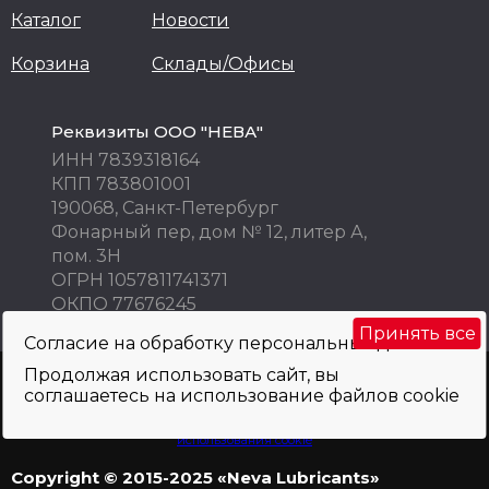
Каталог
Новости
Корзина
Склады/Офисы
Реквизиты ООО "НЕВА"
ИНН 7839318164
КПП 783801001
190068, Санкт-Петербург
Фонарный пер, дом № 12, литер А,
пом. 3Н
ОГРН 1057811741371
ОКПО 77676245
Принять все
Согласие на обработку персональных данных
Продолжая использовать сайт, вы
Внимание! Цены указаны исключительно в информационных целях! Не
соглашаетесь на использование файлов cookie
являются публичной офертой и не могут быть использованы как
коммерческое предложение. Просьба уточнять по телефону, e-mail, при
оформлении заказа.
Политика обработки персональных данных
и
использования cookie
Copyright © 2015-2025 «Neva Lubricants»