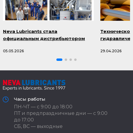
Neva Lubricants стала
Техническое
официальным дистрибьютором
гидравличес
продукции Smazka.ru
масла и про
05.05.2026
29.04.2026
Часы работы
ПН-ЧТ — с 9:00 до 18:00
ПТ и предпраздничные дни — с 9:00
до 17:00
СБ, ВС — выходные