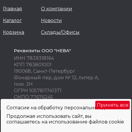
Главная
О компании
Каталог
Новости
Корзина
Склады/Офисы
Реквизиты ООО "НЕВА"
ИНН 7839318164
КПП 783801001
190068, Санкт-Петербург
Фонарный пер, дом № 12, литер А,
пом. 3Н
ОГРН 1057811741371
ОКПО 77676245
Принять все
Согласие на обработку персональных данных
Продолжая использовать сайт, вы
Внимание! Цены указаны исключительно в информационных целях! Не
соглашаетесь на использование файлов cookie
являются публичной офертой и не могут быть использованы как
коммерческое предложение. Просьба уточнять по телефону, e-mail, при
оформлении заказа.
Политика обработки персональных данных
и