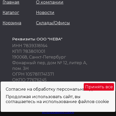
Главная
О компании
Каталог
Новости
Корзина
Склады/Офисы
Реквизиты ООО "НЕВА"
ИНН 7839318164
КПП 783801001
190068, Санкт-Петербург
Фонарный пер, дом № 12, литер А,
пом. 3Н
ОГРН 1057811741371
ОКПО 77676245
Принять все
Согласие на обработку персональных данных
Продолжая использовать сайт, вы
Внимание! Цены указаны исключительно в информационных целях! Не
соглашаетесь на использование файлов cookie
являются публичной офертой и не могут быть использованы как
коммерческое предложение. Просьба уточнять по телефону, e-mail, при
оформлении заказа.
Политика обработки персональных данных
и
использования cookie