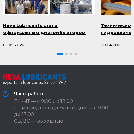
Neva Lubricants стала
Техническое
официальным дистрибьютором
гидравличес
продукции Smazka.ru
масла и про
05.05.2026
29.04.2026
Часы работы
ПН-ЧТ — с 9:00 до 18:00
ПТ и предпраздничные дни — с 9:00
до 17:00
СБ, ВС — выходные