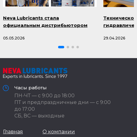
Neva Lubricants стала
Техническое
официальным дистрибьютором
гидравличес
продукции Smazka.ru
масла и про
05.05.2026
29.04.2026
Часы работы
ПН-ЧТ — с 9:00 до 18:00
ПТ и предпраздничные дни — с 9:00
до 17:00
СБ, ВС — выходные
Главная
О компании