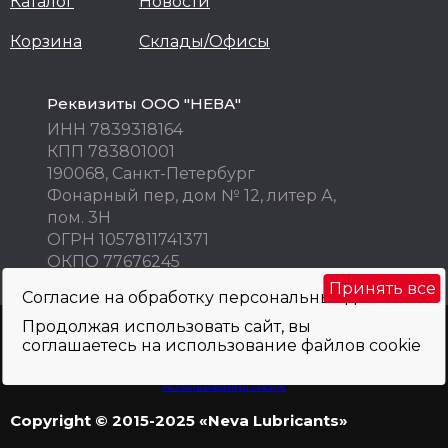
Каталог
Новости
Корзина
Склады/Офисы
Реквизиты ООО "НЕВА"
ИНН 7839318164
КПП 783801001
190068, Санкт-Петербург
Фонарный пер, дом № 12, литер А,
пом. 3Н
ОГРН 1057811741371
ОКПО 77676245
Принять все
Согласие на обработку персональных данных
Продолжая использовать сайт, вы
Внимание! Цены указаны исключительно в информационных целях! Не
соглашаетесь на использование файлов cookie
являются публичной офертой и не могут быть использованы как
коммерческое предложение. Просьба уточнять по телефону, e-mail, при
оформлении заказа.
Политика обработки персональных данных
и
использования cookie
Copyright © 2015-2025 «Neva Lubricants»