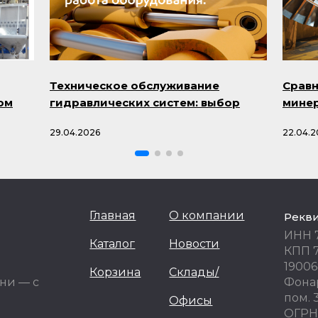
Техническое обслуживание
Сравн
ом
гидравлических систем: выбор
минер
масла и профилактика проблем
смазо
29.04.2026
22.04.2
минус
Mobil)
Главная
О компании
Рекв
ИНН 
Каталог
Новости
КПП 
19006
Корзина
Склады/
ни — с
Фонар
пом. 
Офисы
ОГРН 