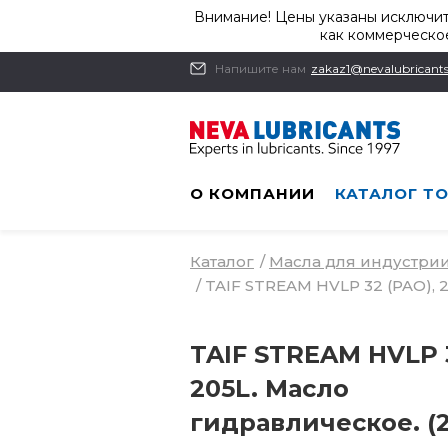
Внимание! Цены указаны исключит
как коммерческое
Напишите нам
zakaz1@nevalubricants
О КОМПАНИИ
КАТАЛОГ Т
Каталог
/
Масла для индустри
/
TAIF STREAM HVLP 32 (PAO), 
TAIF STREAM HVLP 3
205L. Масло
гидравлическое. (2