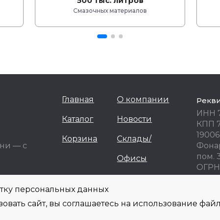
500 тыс. литров
Смазочных материалов
Главная
О компании
Рекв
ИНН 
Каталог
Новости
КПП 
19006
Корзина
Склады/
ни — с
Фонар
пом. 
Офисы
ОГРН 
ОКПО
отку персональных данных
овать сайт, вы соглашаетесь на использование файл
информационных целях! Не являются публичной офертой и не могут быть ис
фону, e-mail, при оформлении заказа.
Политика обработки персональных данны