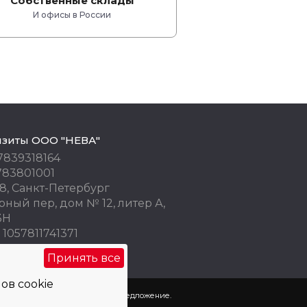
Собственные склады
И офисы в России
изиты ООО "НЕВА"
7839318164
783801001
8, Санкт-Петербург
ный пер, дом № 12, литер А,
3Н
1057811741371
 77676245
Принять все
ов cookie
пользованы как коммерческое предложение.
х
и
использования cookie