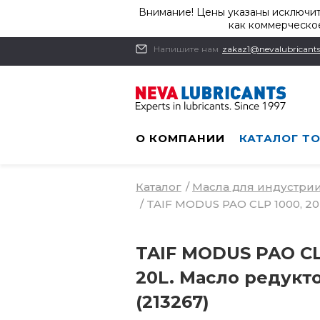
Внимание! Цены указаны исключит
как коммерческое
Напишите нам
zakaz1@nevalubricants
О КОМПАНИИ
КАТАЛОГ Т
Каталог
/
Масла для индустри
/
TAIF MODUS PAO CLP 1000, 20
TAIF MODUS PAO CL
20L. Масло редукт
(213267)