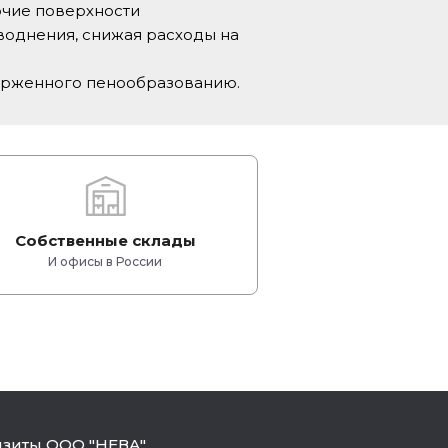
очие поверхности
бводнения, снижая расходы на
верженного пенообразованию.
Собственные склады
И офисы в России
изиты ООО "НЕВА"