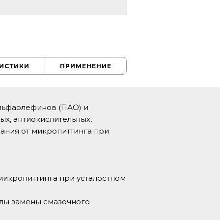
РИСТИКИ
ПРИМЕНЕНИЕ
льфаолефинов (ПАО) и
х, антиокислительных,
ания от микропиттинга при
микропиттинга при усталостном
алы замены смазочного