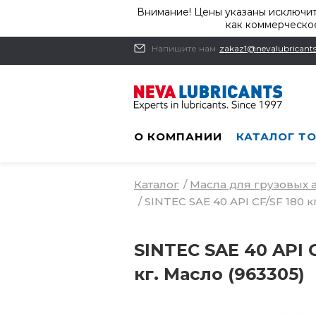
Внимание! Цены указаны исключит
как коммерческое
Напишите нам
zakaz1@nevalubricants
О КОМПАНИИ
КАТАЛОГ Т
Каталог
/
Масла для грузовых
/
SINTEC SAE 40 API CF/SF 180 к
SINTEC SAE 40 API C
кг. Масло (963305)