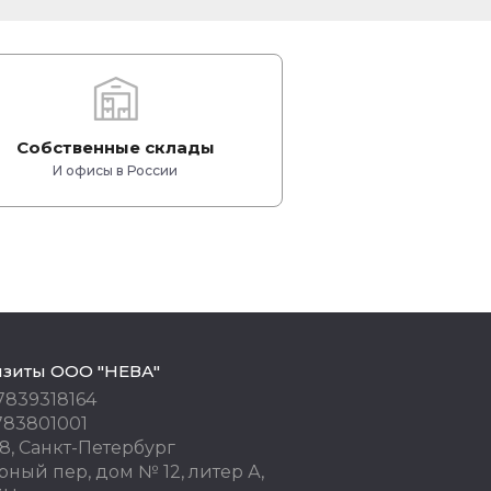
Собственные склады
И офисы в России
изиты ООО "НЕВА"
7839318164
783801001
8, Санкт-Петербург
ный пер, дом № 12, литер А,