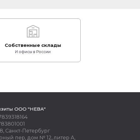
Собственные склады
И офисы в России
изиты ООО "НЕВА"
7839318164
783801001
8, Санкт-Петербург
ный пер, дом № 12, литер А,