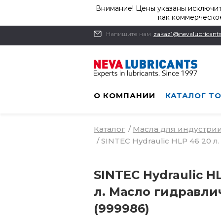
Внимание! Цены указаны исключит
как коммерческое
Напишите нам
zakaz1@nevalubricants
О КОМПАНИИ
КАТАЛОГ Т
Каталог
/
Масла для индустри
/
SINTEC Hydraulic HLP 46 20 
SINTEC Hydraulic H
л. Масло гидравли
(999986)