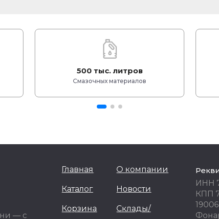
500 тыс. литров
Смазочных материалов
Главная
О компании
Рекв
ИНН 
Каталог
Новости
КПП 
19006
Корзина
Склады/
ни — с
Фонар