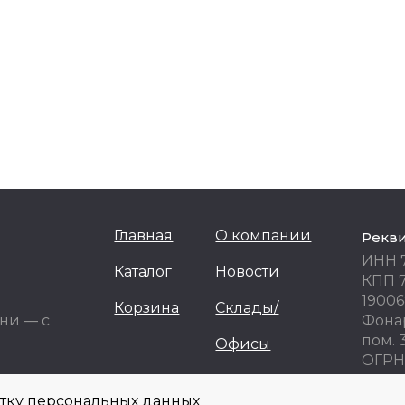
Главная
О компании
Рекв
ИНН 
Каталог
Новости
КПП 
19006
Корзина
Склады/
ни — с
Фонар
пом. 
Офисы
ОГРН 
ОКПО
отку персональных данных