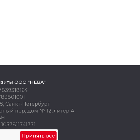
изиты ООО "НЕВА"
7839318164
783801001
8, Санкт-Петербург
ный пер, дом № 12, литер А,
3Н
1057811741371
 77676245
Принять все