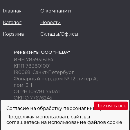
Главная
О компании
Каталог
Новости
Корзина
Склады/Офисы
Реквизиты ООО "НЕВА"
ИНН 7839318164
КПП 783801001
190068, Санкт-Петербург
Фонарный пер, дом № 12, литер А,
пом. 3Н
ОГРН 1057811741371
ОКПО 77676245
Принять все
Согласие на обработку персональных данных
Продолжая использовать сайт, вы
Внимание! Цены указаны исключительно в информационных целях! Не
соглашаетесь на использование файлов cookie
являются публичной офертой и не могут быть использованы как
коммерческое предложение. Просьба уточнять по телефону, e-mail, при