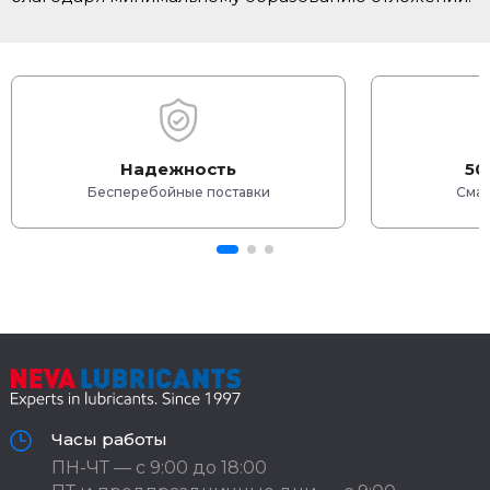
Надежность
50
Бесперебойные поставки
Смаз
Часы работы
ПН-ЧТ — с 9:00 до 18:00