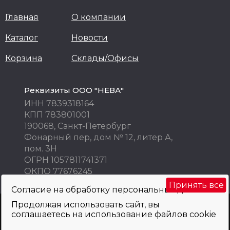
Главная
О компании
Каталог
Новости
Корзина
Склады/Офисы
Реквизиты ООО "НЕВА"
ИНН 7839318164
КПП 783801001
190068, Санкт-Петербург
Фонарный пер, дом № 12, литер А,
пом. 3Н
ОГРН 1057811741371
ОКПО 77676245
Принять все
Согласие на обработку персональных данных
Продолжая использовать сайт, вы
Внимание! Цены указаны исключительно в информационных целях! Не
соглашаетесь на использование файлов cookie
являются публичной офертой и не могут быть использованы как
коммерческое предложение. Просьба уточнять по телефону, e-mail, при
оформлении заказа.
Политика обработки персональных данных
и