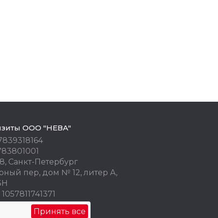
изиты ООО "НЕВА"
7839318164
783801001
8, Санкт-Петербург
ный пер, дом № 12, литер А,
3Н
1057811741371
 77676245
Принять все