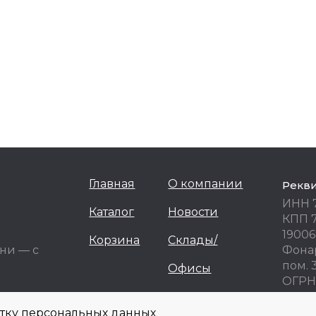
Главная
О компании
Рекв
ИНН 
Каталог
Новости
КПП 
19006
Корзина
Склады/
ни — с
Фонар
пом. 
Офисы
ОГРН 
ОКПО
отку персональных данных