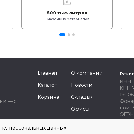
500 тыс. литров
Смазочных материалов
Главная
О компании
Рекв
ИНН 
Каталог
Новости
КПП 
19006
Корзина
Склады/
ни — с
Фонар
пом. 
Офисы
ОГРН 
ОКПО
отку персональных данных