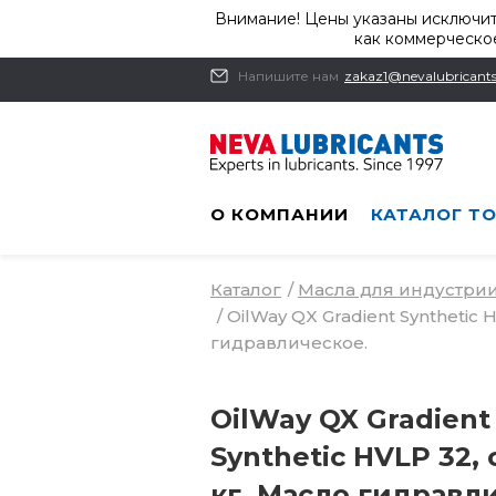
Внимание! Цены указаны исключит
как коммерческое
Напишите нам
zakaz1@nevalubricants
О КОМПАНИИ
КАТАЛОГ Т
Каталог
/
Масла для индустри
/
OilWay QX Gradient Synthetic H
гидравлическое.
OilWay QX Gradient
Synthetic HVLP 32, 
кг. Масло гидравл