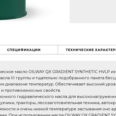
СПЕЦИФИКАЦИИ
ТЕХНИЧЕСКИЕ ХАРАКТЕ
еское масло OILWAY QX GRADIENT SYNTHETIC HVLP из
сла III группы и тщательно подобранного пакета бес
ом диапазоне температур. Обеспечивает высокий уров
 и противоизносных свойств.
езонного гидравлического масла для высоконагружен
узчики, тракторы, лесозаготовительная техника, автокр
зкости и очень низкой температуре застывания оно а
ми. При использовании масла OILWAY QX GRADIENT SY