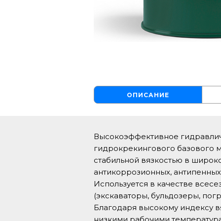
ОПИСАНИЕ
Высокоэффективное гидравлич
гидрокрекингового базового ма
стабильной вязкостью в широк
антикоррозионных, антипенных
Используется в качестве всес
(экскаваторы, бульдозеры, погр
Благодаря высокому индексу вя
низкими рабочими температура