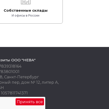
Собственные склады
И офисы в России
изиты ООО "НЕВА"
7839318164
783801001
8, Санкт-Петербург
ный пер, дом № 12, литер А,
3Н
1057811741371
 77676245
Принять все