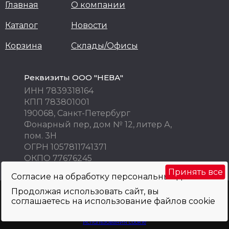
Главная
О компании
Каталог
Новости
Корзина
Склады/Офисы
Реквизиты ООО "НЕВА"
ИНН 7839318164
КПП 783801001
190068, Санкт-Петербург
Фонарный пер, дом № 12, литер А,
пом. 3Н
ОГРН 1057811741371
ОКПО 77676245
Принять все
Согласие на обработку персональных данных
Продолжая использовать сайт, вы
Внимание! Цены указаны исключительно в информационных целях! Не
соглашаетесь на использование файлов cookie
являются публичной офертой и не могут быть использованы как
коммерческое предложение. Просьба уточнять по телефону, e-mail, при
оформлении заказа.
Политика обработки персональных данных
и
использования cookie