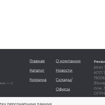
Главная
О компании
Рекв
ИНН 
Каталог
Новости
КПП 
19006
Корзина
Склады/
ни — с
Фонар
пом. 
Офисы
ОГРН 
ОКПО
отку персональных данных