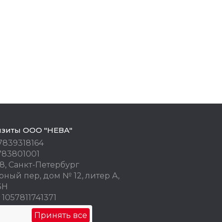
изиты ООО "НЕВА"
7839318164
783801001
8, Санкт-Петербург
ный пер, дом № 12, литер А,
3Н
1057811741371
 77676245
Принять все