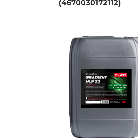
(4670030172112)