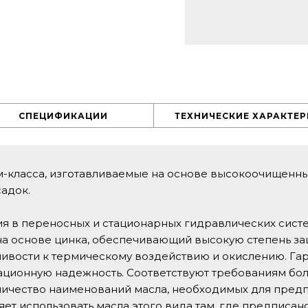
СПЕЦИФИКАЦИИ
ТЕХНИЧЕСКИЕ ХАРАКТЕ
-класса, изготавливаемые на основе высокоочищенны
адок.
 в переносных и стационарных гидравлических систе
а основе цинка, обеспечивающий высокую степень за
ивости к термическому воздействию и окислению. Га
ционную надежность. Соответствуют требованиям бол
ичество наименований масла, необходимых для пред
яет использовать масла этого вида там, где предписан