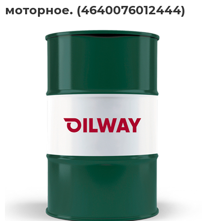
моторное. (4640076012444)