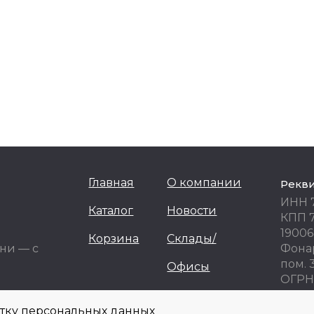
Главная
О компании
Рекв
ИНН 
Каталог
Новости
КПП 
19006
Корзина
Склады/
ни — с
Фонар
пом. 
Офисы
ОГРН 
ОКПО
отку персональных данных