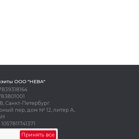
изиты ООО "НЕВА"
7839318164
783801001
8, Санкт-Петербург
ный пер, дом № 12, литер А,
3Н
1057811741371
 77676245
Принять все