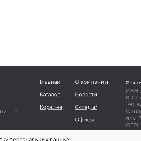
Главная
О компании
Рекв
ИНН 
Каталог
Новости
КПП 
19006
Корзина
Склады/
ни — с
Фонар
пом. 
Офисы
ОГРН 
ОКПО
отку персональных данных