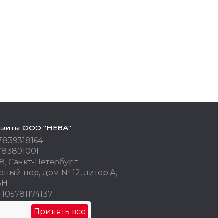
изиты ООО "НЕВА"
7839318164
783801001
8, Санкт-Петербург
ный пер, дом № 12, литер А,
3Н
1057811741371
 77676245
Принять все