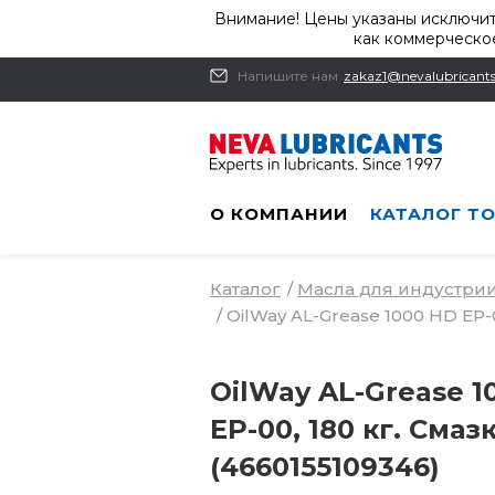
Внимание! Цены указаны исключит
как коммерческое
Напишите нам
zakaz1@nevalubricants
О КОМПАНИИ
КАТАЛОГ Т
Каталог
/
Масла для индустри
/
OilWay AL-Grease 1000 HD EP-0
OilWay AL-Grease 1
EP-00, 180 кг. Смазк
(4660155109346)