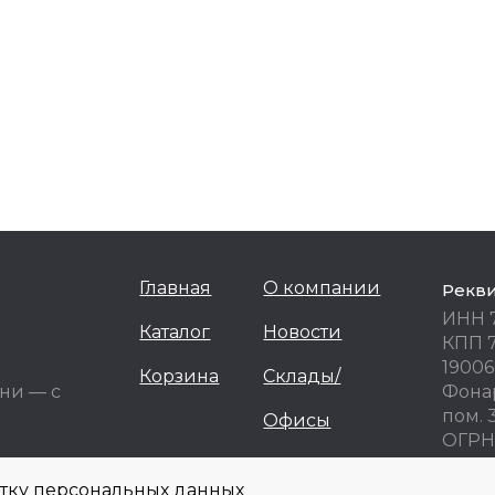
Главная
О компании
Рекв
ИНН 
Каталог
Новости
КПП 
19006
Корзина
Склады/
ни — с
Фонар
пом. 
Офисы
ОГРН 
ОКПО
отку персональных данных