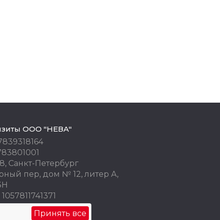
изиты ООО "НЕВА"
7839318164
783801001
8, Санкт-Петербург
ный пер, дом № 12, литер А,
3Н
1057811741371
 77676245
Принять все