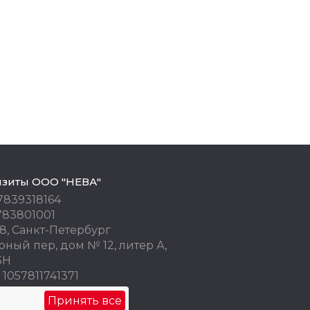
изиты ООО "НЕВА"
7839318164
783801001
8, Санкт-Петербург
ный пер, дом № 12, литер А,
3Н
1057811741371
 77676245
Принять все