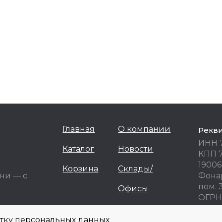
Главная
О компании
Рекв
ИНН 
Каталог
Новости
КПП 
19006
Корзина
Склады/
ни — с
Фонар
пом. 
Офисы
ОГРН 
ОКПО
отку персональных данных