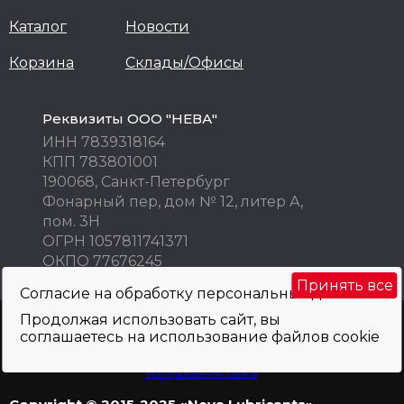
Каталог
Новости
Корзина
Склады/Офисы
Реквизиты ООО "НЕВА"
ИНН 7839318164
КПП 783801001
190068, Санкт-Петербург
Фонарный пер, дом № 12, литер А,
пом. 3Н
ОГРН 1057811741371
ОКПО 77676245
Принять все
Согласие на обработку персональных данных
Продолжая использовать сайт, вы
Внимание! Цены указаны исключительно в информационных целях! Не
соглашаетесь на использование файлов cookie
являются публичной офертой и не могут быть использованы как
коммерческое предложение. Просьба уточнять по телефону, e-mail, при
оформлении заказа.
Политика обработки персональных данных
и
использования cookie