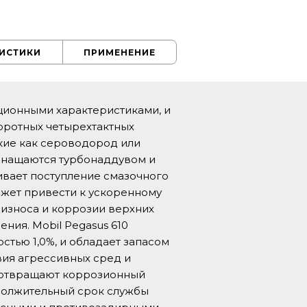
РИСТИКИ
ПРИМЕНЕНИЕ
ационными характеристиками, и
оротных четырехтактных
акие как сероводород или
 оснащаются турбонаддувом и
ивает поступление смазочного
ожет привести к ускоренному
 износа и коррозии верхних
ния. Mobil Pegasus 610
тью 1,0%, и обладает запасом
вия агрессивных сред и
едотвращают коррозионный
одолжительный срок службы