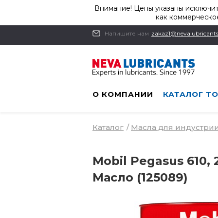
Внимание! Цены указаны исключит
как коммерческое
Напишите нам
zakaz1@nevalubricants
О КОМПАНИИ
КАТАЛОГ Т
Каталог
/
Масла для индустри
Mobil Pegasus 610, 
Масло (125089)