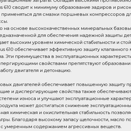
луатационные затраты. Обладая высокими противоиз
us 610 сводит к минимуму образование задиров и рисо
е применяться для смазки поршневых компрессоров дл
ссы.
ано на основе высококачественных минеральных базов
предназначенной для обеспечения надежной защиты де
дает высоким уровнем химической стабильности и стой
us 610 обеспечивает эффективную защиту клапанного м
. Эти преимущества в эксплуатационных характеристи
ергирующими свойствами препятствуют образованию 
боту двигателя и детонацию.
азовых двигателей обеспечивает повышенную защиту п
ющие и диспергирующие свойства также обеспечивают
степени износа и улучшают эксплуатационные характер
продукта может достигаться снижение эксплуатационны
ная химическая и окислительная стабильность позволя
льтры. Благодаря высокому запасу щелочности, масло п
е с умеренным содержанием агрессивных веществ.