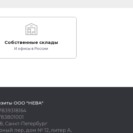
Собственные склады
И офисы в России
изиты ООО "НЕВА"
7839318164
783801001
8, Санкт-Петербург
ный пер, дом № 12, литер А,