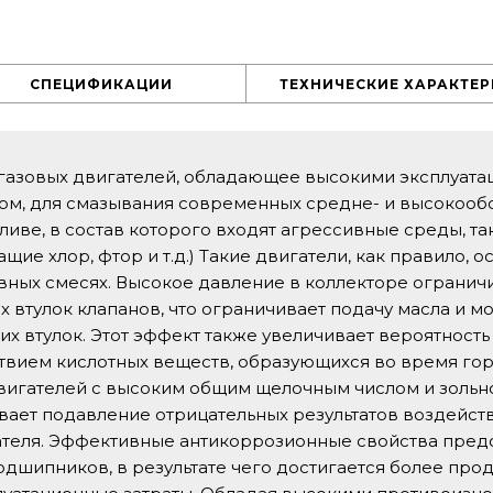
СПЕЦИФИКАЦИИ
ТЕХНИЧЕСКИЕ ХАРАКТЕ
я газовых двигателей, обладающее высокими эксплуат
ом, для смазывания современных средне- и высокооб
ливе, в состав которого входят агрессивные среды, т
щие хлор, фтор и т.д.) Такие двигатели, как правило,
вных смесях. Высокое давление в коллекторе огранич
 втулок клапанов, что ограничивает подачу масла и м
х втулок. Этот эффект также увеличивает вероятность
вием кислотных веществ, образующихся во время горе
вигателей с высоким общим щелочным числом и зольнос
вает подавление отрицательных результатов воздейст
гателя. Эффективные антикоррозионные свойства пр
одшипников, в результате чего достигается более пр