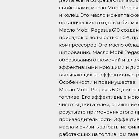
двигателя и сокращаются эксп
свойствами, масло Mobil Pegas
и колец. Это масло может такж
органических отходов и биома
Масло Mobil Pegasus 610 созд
присадок, с зольностью 1,0%, 
компрессоров. Это масло обла
нитрованию. Масло Mobil Pegas
образования отложений и шлама
эффективными моющими и дисп
вызывающих неэффективную ра
Особенности и преимущества
Масло Mobil Pegasus 610 для г
топливе. Его эффективные мо
чистоты двигателей, снижение 
результате применения этого 
производительности. Эффектив
масла и снизить затраты на фи
работающих на топливном газ