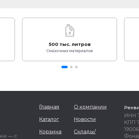
500 тыс. литров
Смазочных материалов
Главная
О компании
Рекв
ИНН 
Каталог
Новости
КПП 
19006
Корзина
Склады/
ни — с
Фонар