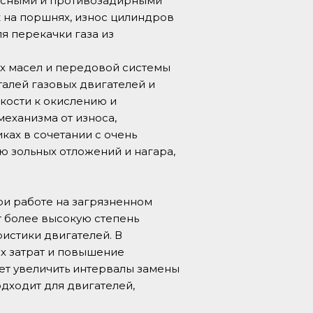
носными и противозадирными
к на поршнях, износ цилиндров
я перекачки газа из
ых масел и передовой системы
талей газовых двигателей и
кости к окислению и
еханизма от износа,
ках в сочетании с очень
зольных отложений и нагара,
ри работе на загрязненном
 более высокую степень
истики двигателей. В
х затрат и повышение
ет увеличить интервалы замены
одходит для двигателей,