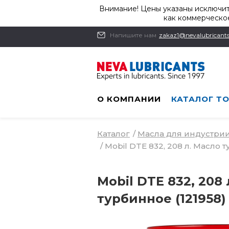
Внимание! Цены указаны исключит
как коммерческое
Напишите нам
zakaz1@nevalubricants
О КОМПАНИИ
КАТАЛОГ Т
Каталог
/
Масла для индустри
/
Mobil DTE 832, 208 л. Масло 
Mobil DTE 832, 208
турбинное (121958)