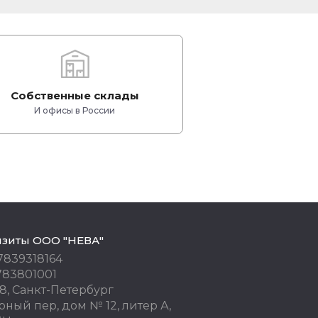
Собственные склады
И офисы в России
изиты ООО "НЕВА"
7839318164
783801001
8, Санкт-Петербург
ный пер, дом № 12, литер А,