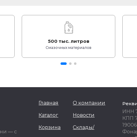
500 тыс. литров
Смазочных материалов
Главная
О компании
Рекв
ИНН 
Каталог
Новости
КПП 
19006
Корзина
Склады/
ни — с
Фонар