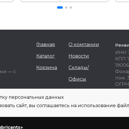
Главная
О компании
Рекв
ИНН 
Каталог
Новости
КПП 
19006
Корзина
Склады/
ни — с
Фонар
пом. 
Офисы
ОГРН 
ОКПО
отку персональных данных
овать сайт, вы соглашаетесь на использование файл
информационных целях! Не являются публичной офертой и не могут быть ис
фону, e-mail, при оформлении заказа.
Политика обработки персональных данны
ubricants»