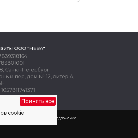
изиты ООО "НЕВА"
7839318164
783801001
8, Санкт-Петербург
ный пер, дом № 12, литер А,
3Н
1057811741371
 77676245
Принять все
ов cookie
пользованы как коммерческое предложение.
х
и
использования cookie