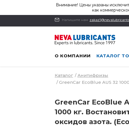
Внимание! Цены указаны исключит
как коммерческое
Напишите нам
zakaz1@nevalubricants
О КОМПАНИИ
КАТАЛОГ Т
Каталог
/
Анитифризы
/
GreenCar EcoBlue AUS 32 1000
GreenCar EcoBlue 
1000 кг. Востанови
оксидов азота. (Ec