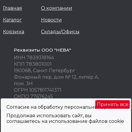
Главная
О компании
Каталог
Новости
Корзина
Склады/Офисы
Реквизиты ООО "НЕВА"
ИНН 7839318164
КПП 783801001
190068, Санкт-Петербург
Фонарный пер, дом № 12, литер А,
пом. 3Н
ОГРН 1057811741371
ОКПО 77676245
Принять все
Согласие на обработку персональных данных
Продолжая использовать сайт, вы
Внимание! Цены указаны исключительно в информационных целях! Не
соглашаетесь на использование файлов cookie
являются публичной офертой и не могут быть использованы как
коммерческое предложение. Просьба уточнять по телефону, e-mail, при
оформлении заказа.
Политика обработки персональных данных
и