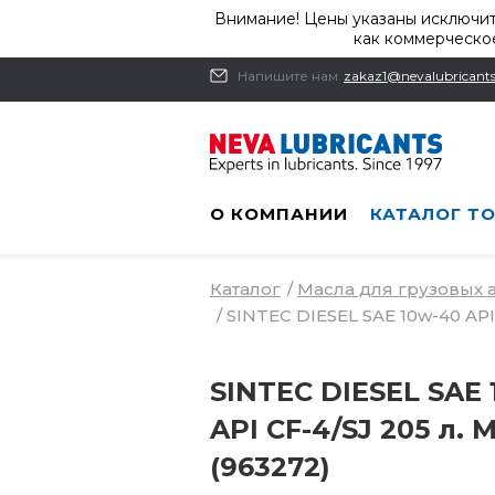
Внимание! Цены указаны исключит
как коммерческое
Напишите нам
zakaz1@nevalubricants
О КОМПАНИИ
КАТАЛОГ Т
Каталог
/
Масла для грузовых
/
SINTEC DIESEL SAE 10w-40 API
SINTEC DIESEL SAE 
API CF-4/SJ 205 л. 
(963272)