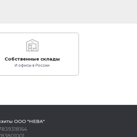
Собственные склады
И офисы в России
изиты ООО "НЕВА"
7839318164
783801001