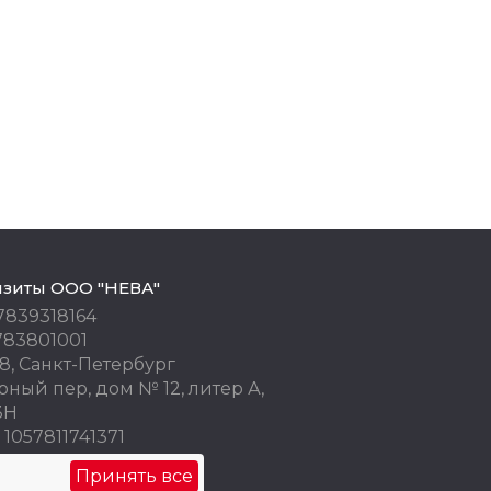
изиты ООО "НЕВА"
7839318164
783801001
8, Санкт-Петербург
ный пер, дом № 12, литер А,
3Н
1057811741371
 77676245
Принять все