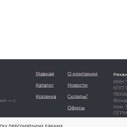
Главная
О компании
Рекв
ИНН 
Каталог
Новости
КПП 
19006
Корзина
Склады/
ни — с
Фонар
пом. 
Офисы
ОГРН 
ОКПО
отку персональных данных