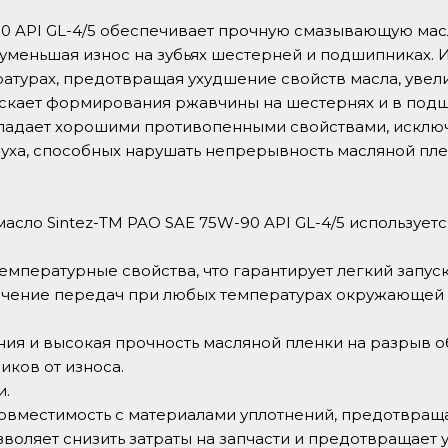
90 API GL-4/5 обеспечивает прочную смазывающую мас
 уменьшая износ на зубьях шестерней и подшипниках. 
атурах, предотвращая ухудшение свойств масла, увел
скает формирования ржавчины на шестернях и в под
бладает хорошими противопенными свойствами, иск
ха, способных нарушать непрерывность масляной плен
сло Sintez-TM PAO SAE 75W-90 API GL-4/5 используется
мпературные свойства, что гарантирует легкий запуск
ючение передач при любых температурах окружающей ср
ия и высокая прочность масляной пленки на разрыв 
ков от износа.
и.
вместимость с материалами уплотнений, предотвращае
зволяет снизить затраты на запчасти и предотвращает у