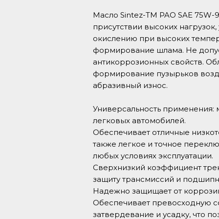
Масло Sintez-TM PAO SAE 75W-
присутствии высоких нагрузок,
окислению при высоких темпер
формирование шлама. Не допу
антикоррозионных свойств. О
формирование пузырьков возду
абразивный износ.
Универсальность применения: ма
легковых автомобилей.
Обеспечивает отличные низкоте
также легкое и точное перекл
любых условиях эксплуатации.
Сверхнизкий коэффициент трен
защиту трансмиссий и подшипни
Надежно защищает от коррози
Обеспечивает превосходную со
затвердевание и усадку, что по