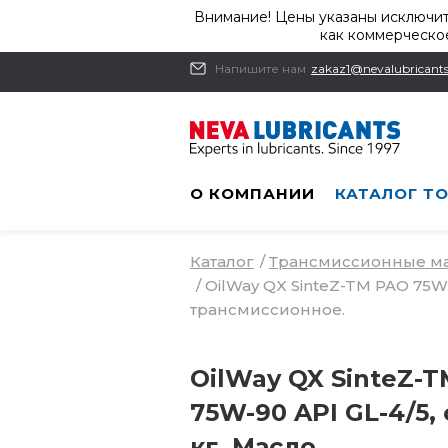
Внимание! Цены указаны исключит
как коммерческое
Напишите нам
zakaz1@nevalubricants
О КОМПАНИИ
КАТАЛОГ Т
Каталог
/
Трансмиссионные м
/
OilWay QX SinteZ-TM PAO 75W-9
трансмиссионное.
OilWay QX SinteZ-
75W-90 API GL-4/5, 
кг. Масло