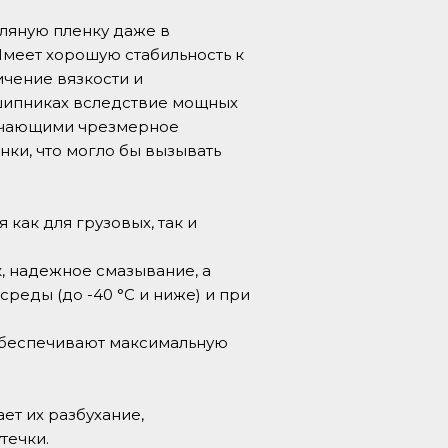
ляную пленку даже в
Имеет хорошую стабильность к
ичение вязкости и
шипниках вследствие мощных
лючающими чрезмерное
ки, что могло бы вызывать
 как для грузовых, так и
, надежное смазывание, а
еды (до -40 °C и ниже) и при
обеспечивают максимальную
т их разбухание,
течки.