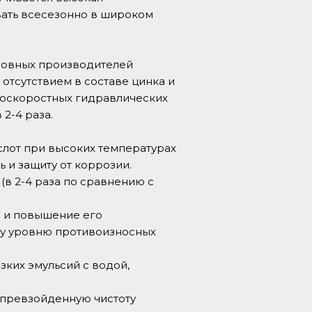
вать всесезонно в широком
сновных производителей
отсутствием в составе цинка и
коскоростных гидравлических
2-4 раза.
слот при высоких температурах
 и защиту от коррозии.
в 2-4 раза по сравнению с
в и повышение его
му уровню противоизносных
ких эмульсий с водой,
епревзойденную чистоту