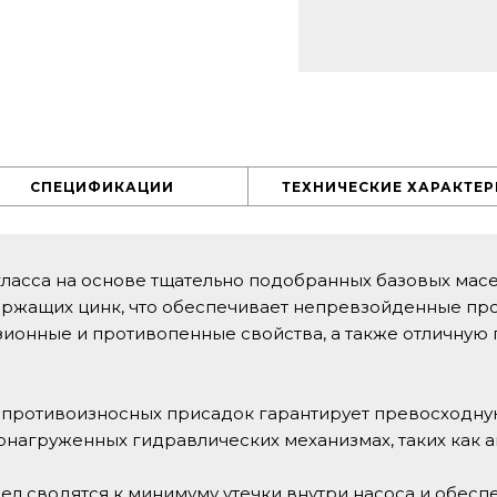
СПЕЦИФИКАЦИИ
ТЕХНИЧЕСКИЕ ХАРАКТЕ
класса на основе тщательно подобранных базовых масе
ержащих цинк, что обеспечивает непревзойденные пр
зионные и противопенные свойства, а также отличную
 противоизносных присадок гарантирует превосходну
лонагруженных гидравлических механизмах, таких как 
л сводятся к минимуму утечки внутри насоса и обесп