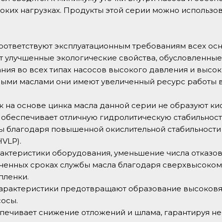
оких нагрузках. Продукты этой серии можно использо
 соответствуют эксплуатационным требованиям всех о
 улучшенные экологические свойства, обусловленные 
ния во всех типах насосов высокого давления и высо
ыми маслами они имеют увеличенный ресурс работы в 
 на основе цинка масла данной серии не образуют ки
о обеспечивает отличную гидролитическую стабильность
 благодаря повышенной окислительной стабильности (
VLP).
актеристики оборудования, уменьшение числа отказо
ченных сроках службы масла благодаря сверхвысоко
пленки.
рактеристики предотвращают образование высоковяз
осы.
еспечивает снижение отложений и шлама, гарантируя н