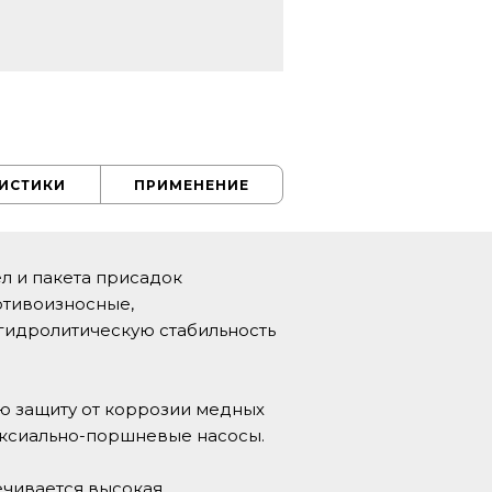
РИСТИКИ
ПРИМЕНЕНИЕ
л и пакета присадок
отивоизносные,
 гидролитическую стабильность
ю защиту от коррозии медных
аксиально-поршневые насосы.
ечивается высокая