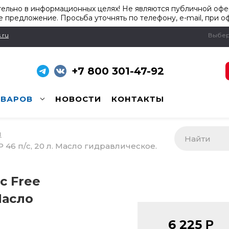
ельно в информационных целях! Не являются публичной офер
 предложение. Просьба уточнять по телефону, e-mail, при о
.ru
Выбер
+7 800 301-47-92
ОВАРОВ
НОВОСТИ
КОНТАКТЫ
и
P 46 п/с, 20 л. Масло гидравлическое.
c Free
Масло
6 225
Р