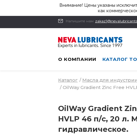
Внимание! Цены указаны исключит
как коммерческое
Напишите нам
zakaz1@nevalubricants
О КОМПАНИИ
КАТАЛОГ Т
Каталог
/
Масла для индустри
/
OilWay Gradient Zinc Free HVL
OilWay Gradient Zin
HVLP 46 п/с, 20 л. 
гидравлическое.