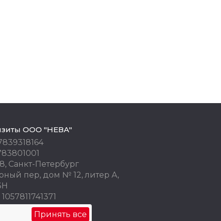
изиты ООО "НЕВА"
7839318164
783801001
8, Санкт-Петербург
ный пер, дом № 12, литер А,
3Н
1057811741371
 77676245
Принять все