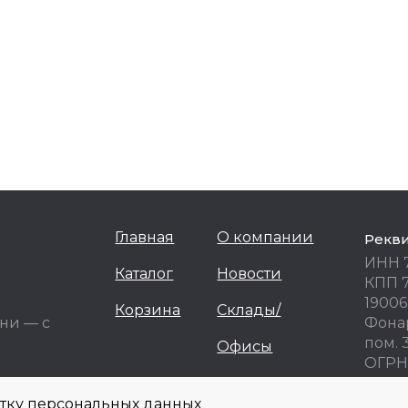
Главная
О компании
Рекв
ИНН 
Каталог
Новости
КПП 
19006
Корзина
Склады/
ни — с
Фонар
пом. 
Офисы
ОГРН 
ОКПО
отку персональных данных