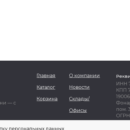
Главная
О компании
Рекв
ИНН 
Каталог
Новости
КПП 
19006
Корзина
Склады/
ни — с
Фонар
пом. 
Офисы
ОГРН 
ОКПО
отку персональных данных