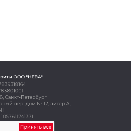
изиты ООО "НЕВА"
7839318164
783801001
8, Санкт-Петербург
ный пер, дом № 12, литер А,
3Н
1057811741371
 77676245
Принять все