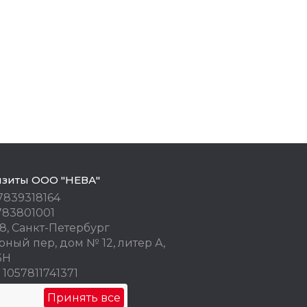
изиты ООО "НЕВА"
7839318164
783801001
8, Санкт-Петербург
ный пер, дом № 12, литер А,
3Н
1057811741371
 77676245
Принять все