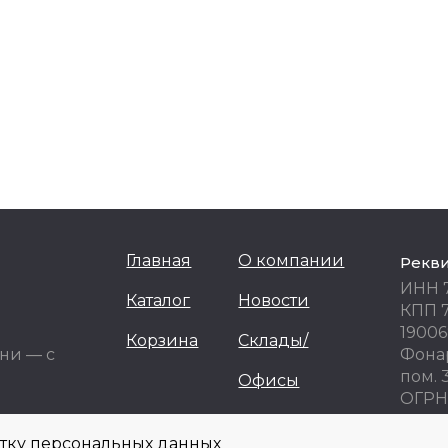
Главная
О компании
Рекв
ИНН 
Каталог
Новости
КПП 
19006
Корзина
Склады/
ни — с
Фонар
пом. 
Офисы
ОГРН 
ОКПО
отку персональных данных