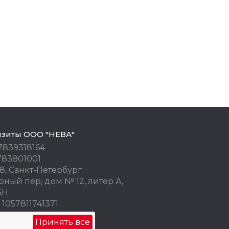
изиты ООО "НЕВА"
7839318164
783801001
8, Санкт-Петербург
ный пер, дом № 12, литер А,
3Н
1057811741371
 77676245
Принять все