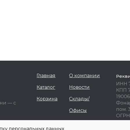
Главная
О компании
Рекв
ИНН 
Каталог
Новости
КПП 
19006
Корзина
Склады/
ни — с
Фонар
пом. 
Офисы
ОГРН 
ОКПО
отку персональных данных