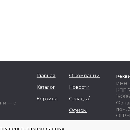
Главная
О компании
Рекв
ИНН 
Каталог
Новости
КПП 
19006
Корзина
Склады/
ни — с
Фонар
пом. 
Офисы
ОГРН 
ОКПО
отку персональных данных