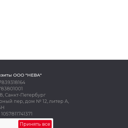
изиты ООО "НЕВА"
7839318164
783801001
8, Санкт-Петербург
ный пер, дом № 12, литер А,
3Н
1057811741371
 77676245
Принять все